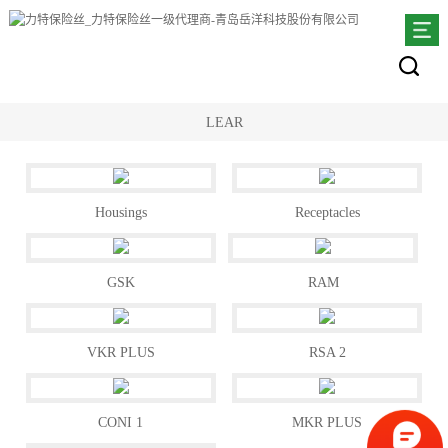
LEAR
Housings
Receptacles
GSK
RAM
VKR PLUS
RSA 2
CONI 1
MKR PLUS